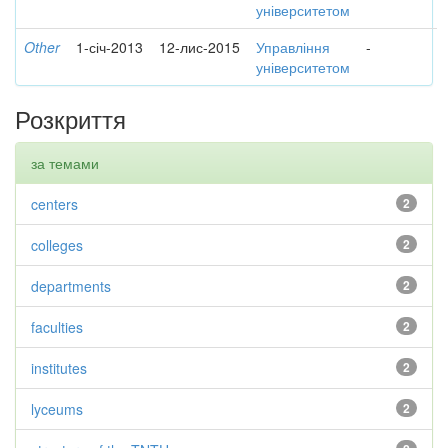
університетом
Other
1-січ-2013
12-лис-2015
Управління
-
університетом
Розкриття
за темами
centers
2
colleges
2
departments
2
faculties
2
institutes
2
lyceums
2