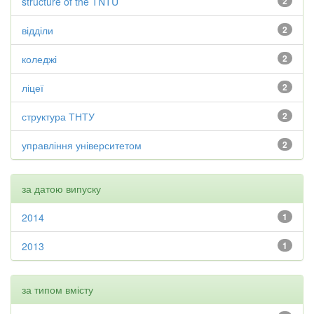
structure of the TNTU
2
відділи
2
коледжі
2
ліцеї
2
структура ТНТУ
2
управління університетом
2
за датою випуску
2014
1
2013
1
за типом вмісту