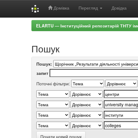
Домівка
Перегляд
Довідка
Skip
ELARTU — Інституційний репозитарій ТНТУ ім
navigation
Пошук
Пошук:
запит
Поточні фільтри:
Почати новий пошук