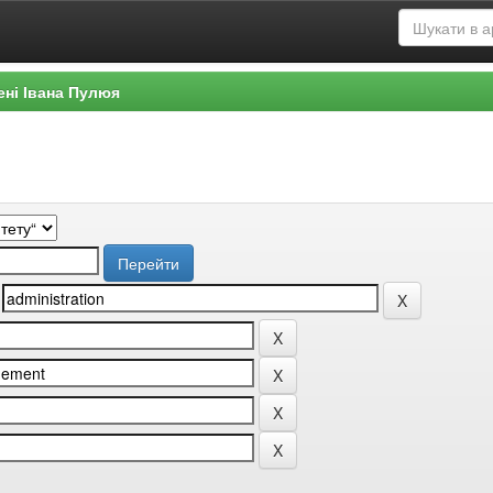
ені Івана Пулюя