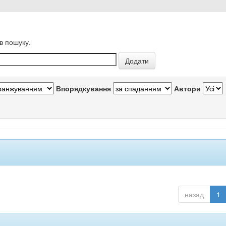
в пошуку.
Впорядкування
Автори
назад
1