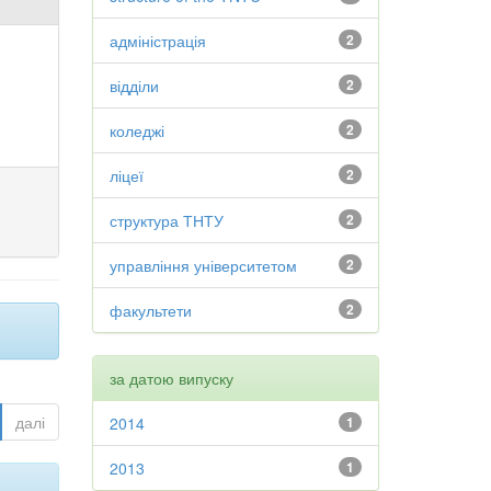
адміністрація
2
відділи
2
коледжі
2
ліцеї
2
структура ТНТУ
2
управління університетом
2
факультети
2
за датою випуску
далі
2014
1
2013
1