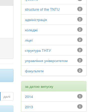
structure of the TNTU
2
адміністрація
2
коледжі
2
ліцеї
2
структура ТНТУ
2
управління університетом
2
факультети
2
за датою випуску
далі
2014
1
2013
1