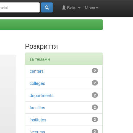
Вхід:
Мова
Розкриття
за темами
centers
2
colleges
2
departments
2
faculties
2
institutes
2
lyceums
2