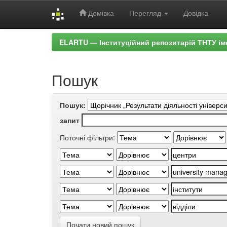
Домівка
Перегляд
Довідка
Skip
ELARTU — Інституційний репозитарій ТНТУ ім
navigation
Пошук
Пошук:
запит
Поточні фільтри:
Почати новий пошук