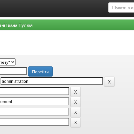
ені Івана Пулюя