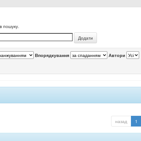
в пошуку.
Впорядкування
Автори
назад
1