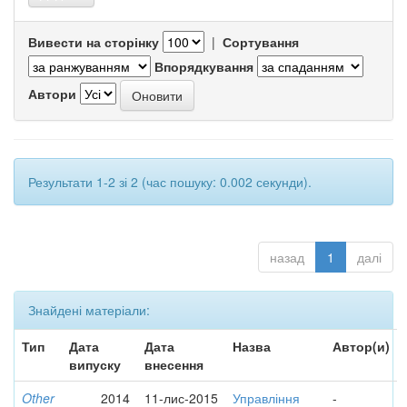
Вивести на сторінку
|
Сортування
Впорядкування
Автори
Результати 1-2 зі 2 (час пошуку: 0.002 секунди).
назад
1
далі
Знайдені матеріали:
Тип
Дата
Дата
Назва
Автор(и)
випуску
внесення
Other
2014
11-лис-2015
Управління
-