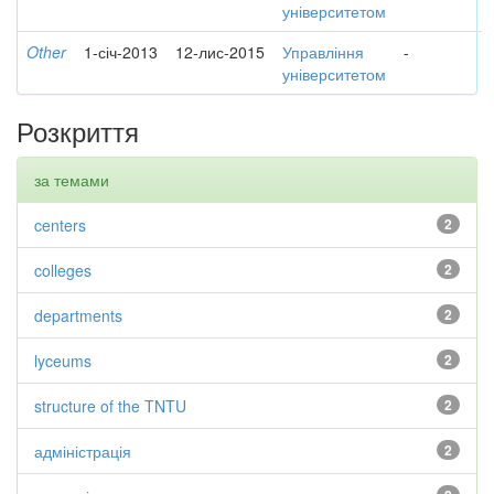
університетом
Other
1-січ-2013
12-лис-2015
Управління
-
університетом
Розкриття
за темами
centers
2
colleges
2
departments
2
lyceums
2
structure of the TNTU
2
адміністрація
2