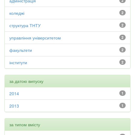
адміністрація
2
коледжі
2
структура ТНТУ
2
управління університетом
2
факультети
2
інститути
2
за датою випуску
2014
1
2013
1
за типом вмісту