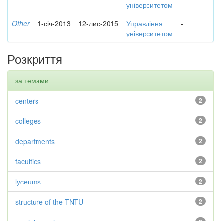
університетом
Other
1-січ-2013
12-лис-2015
Управління
-
університетом
Розкриття
за темами
centers
2
colleges
2
departments
2
faculties
2
lyceums
2
structure of the TNTU
2