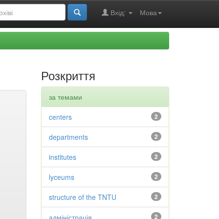
Вхід:
Мова
Розкриття
за темами
centers
2
departments
2
institutes
2
lyceums
2
structure of the TNTU
2
адміністрація
2