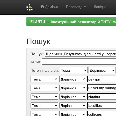
Домівка
Перегляд
Довідка
Skip
ELARTU — Інституційний репозитарій ТНТУ ім
navigation
Пошук
Пошук:
запит
Поточні фільтри: