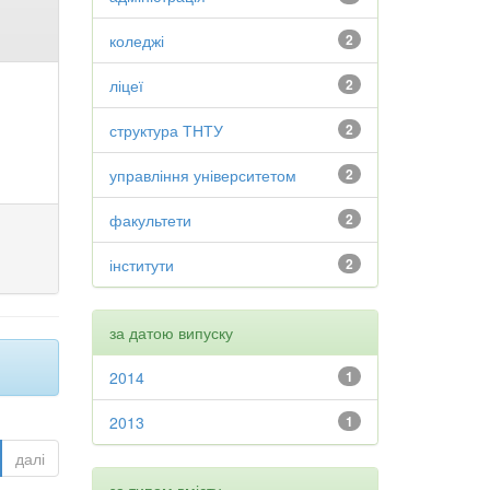
коледжі
2
ліцеї
2
структура ТНТУ
2
управління університетом
2
факультети
2
інститути
2
за датою випуску
2014
1
2013
1
далі