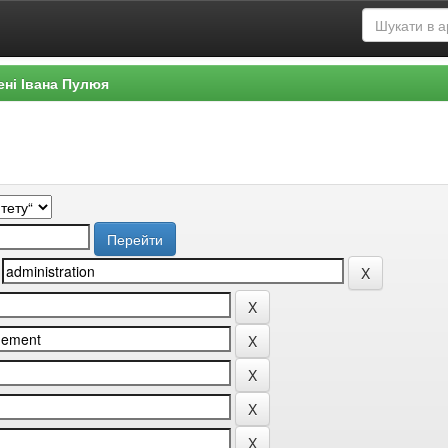
ені Івана Пулюя