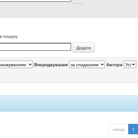
в пошуку.
Впорядкування
Автори
назад
1