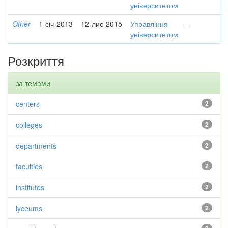
університетом
Other
1-січ-2013
12-лис-2015
Управління
-
університетом
Розкриття
за темами
centers
2
colleges
2
departments
2
faculties
2
institutes
2
lyceums
2