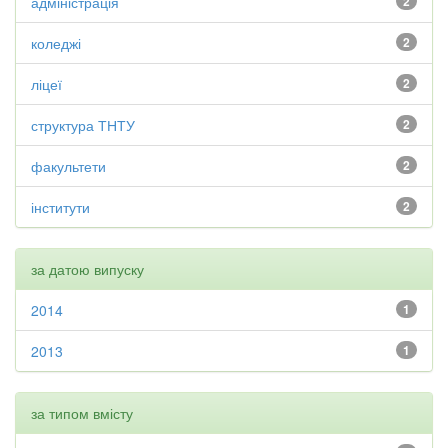
адміністрація
2
коледжі
2
ліцеї
2
структура ТНТУ
2
факультети
2
інститути
2
за датою випуску
2014
1
2013
1
за типом вмісту