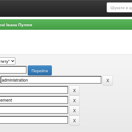
ені Івана Пулюя