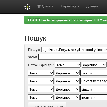
Домівка
Перегляд
Довідка
Skip
ELARTU — Інституційний репозитарій ТНТУ ім
navigation
Пошук
Пошук:
запит
Поточні фільтри:
Почати новий пошук