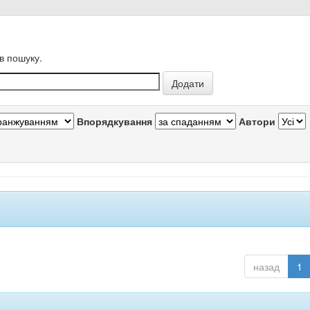
в пошуку.
Впорядкування
Автори
назад
1