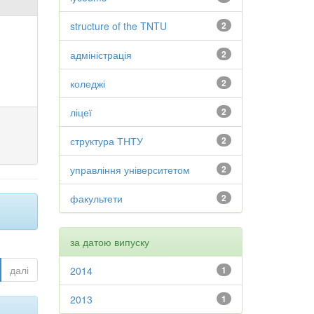
structure of the TNTU
2
адміністрація
2
коледжі
2
ліцеї
2
структура ТНТУ
2
управління університетом
2
факультети
2
за датою випуску
далі
2014
1
2013
1