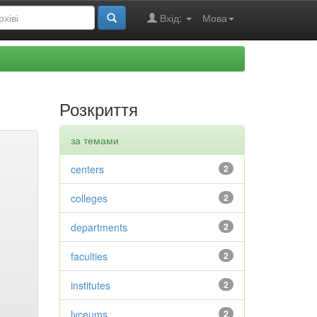
Вхід:
Мова
Розкриття
за темами
centers
2
colleges
2
departments
2
faculties
2
institutes
2
lyceums
2