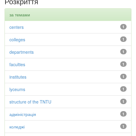
Розкриття
за темами
centers
1
colleges
1
departments
1
faculties
1
institutes
1
lyceums
1
structure of the TNTU
1
адміністрація
1
коледжі
1