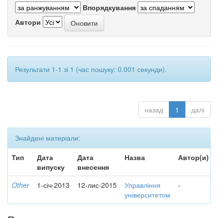
Впорядкування
Автори
Результати 1-1 зі 1 (час пошуку: 0.001 секунди).
назад
1
далі
Знайдені матеріали:
Тип
Дата
Дата
Назва
Автор(и)
випуску
внесення
Other
1-січ-2013
12-лис-2015
Управління
-
університетом