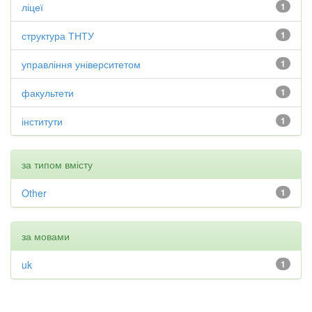
ліцеї
1
структура ТНТУ
1
управління університетом
1
факультети
1
інститути
1
за типом вмісту
Other
1
за мовами
uk
1