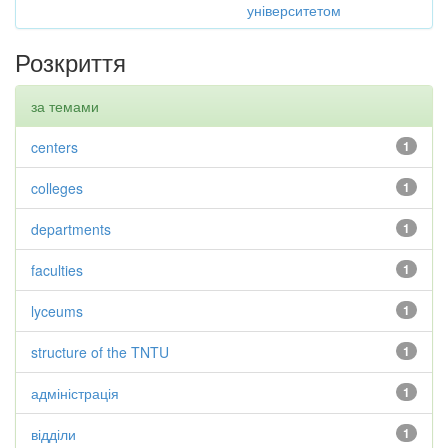
університетом
Розкриття
за темами
centers
1
colleges
1
departments
1
faculties
1
lyceums
1
structure of the TNTU
1
адміністрація
1
відділи
1