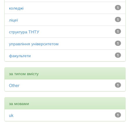
коледжі
1
ліцеї
1
структура ТНТУ
1
управління університетом
1
факультети
1
за типом вмісту
Other
1
за мовами
uk
1