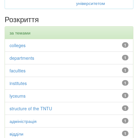
університетом
Розкриття
за темами
colleges
1
departments
1
faculties
1
institutes
1
lyceums
1
structure of the TNTU
1
адміністрація
1
відділи
1