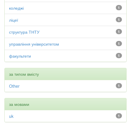
коледжі
1
ліцеї
1
структура ТНТУ
1
управління університетом
1
факультети
1
за типом вмісту
Other
1
за мовами
uk
1