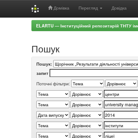
Домівка
Перегляд
Довідка
Skip
ELARTU — Інституційний репозитарій ТНТУ ім
navigation
Пошук
Пошук:
запит
Поточні фільтри: