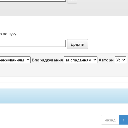
в пошуку.
Впорядкування
Автори
назад
1