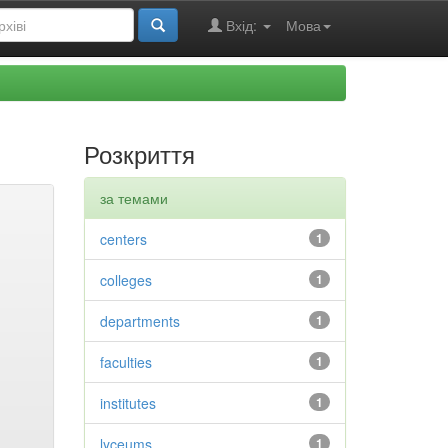
Вхід:
Мова
Розкриття
за темами
centers
1
colleges
1
departments
1
faculties
1
institutes
1
lyceums
1