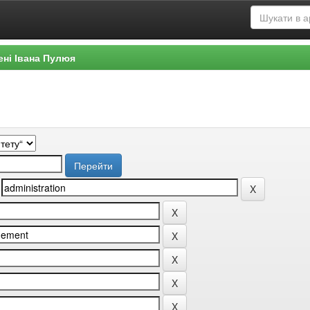
ені Івана Пулюя