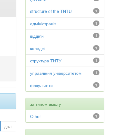
structure of the TNTU
1
адміністрація
1
відділи
1
коледжі
1
структура ТНТУ
1
управління університетом
1
факультети
1
за типом вмісту
Other
1
далі