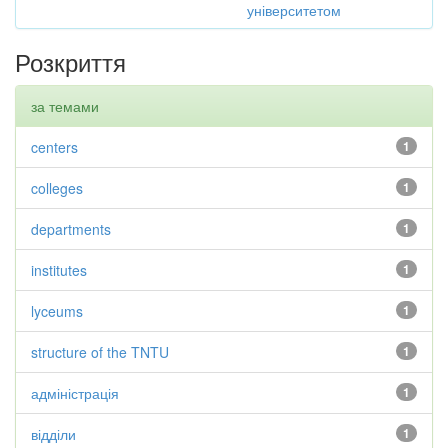
університетом
Розкриття
за темами
centers
1
colleges
1
departments
1
institutes
1
lyceums
1
structure of the TNTU
1
адміністрація
1
відділи
1