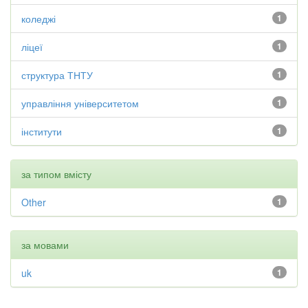
коледжі
1
ліцеї
1
структура ТНТУ
1
управління університетом
1
інститути
1
за типом вмісту
Other
1
за мовами
uk
1