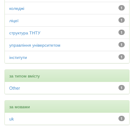
коледжі
1
ліцеї
1
структура ТНТУ
1
управління університетом
1
інститути
1
за типом вмісту
Other
1
за мовами
uk
1