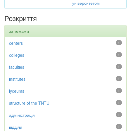
університетом
Розкриття
за темами
centers
1
colleges
1
faculties
1
institutes
1
lyceums
1
structure of the TNTU
1
адміністрація
1
відділи
1