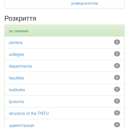
університетом
Розкриття
за темами
centers
1
colleges
1
departments
1
faculties
1
institutes
1
lyceums
1
structure of the TNTU
1
адміністрація
1