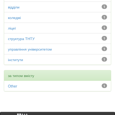
відділи
1
коледжі
1
ліцеї
1
структура ТНТУ
1
управління університетом
1
інститути
1
за типом вмісту
Other
1