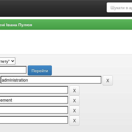
ені Івана Пулюя