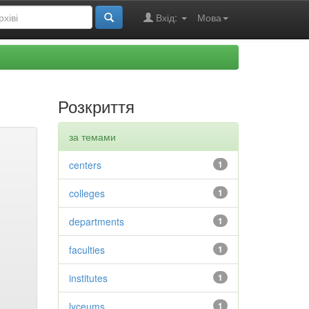
Вхід:
Мова
Розкриття
за темами
centers
1
colleges
1
departments
1
faculties
1
institutes
1
lyceums
1