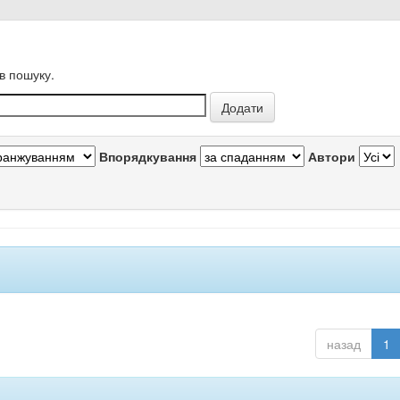
в пошуку.
Впорядкування
Автори
назад
1