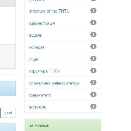
structure of the TNTU
1
адміністрація
1
відділи
1
коледжі
1
ліцеї
1
структура ТНТУ
1
управління університетом
1
факультети
1
інститути
1
далі
за мовами