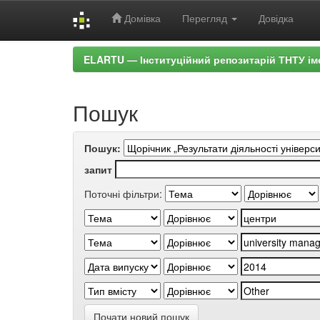
Домівка
Перегляд
Довідка
Skip
ELARTU — Інституційний репозитарій ТНТУ ім
navigation
Пошук
Пошук:
запит
Поточні фільтри:
Почати новий пошук