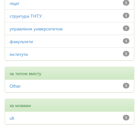
ліцеї
1
структура ТНТУ
1
управління університетом
1
факультети
1
інститути
1
за типом вмісту
Other
1
за мовами
uk
1