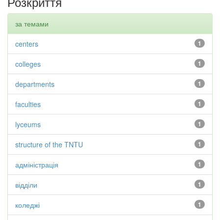
Розкриття
за темами
centers
1
colleges
1
departments
1
faculties
1
lyceums
1
structure of the TNTU
1
адміністрація
1
відділи
1
коледжі
1