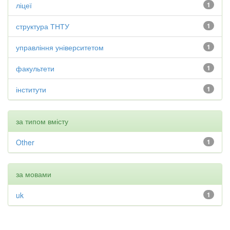
ліцеї
1
структура ТНТУ
1
управління університетом
1
факультети
1
інститути
1
за типом вмісту
Other
1
за мовами
uk
1