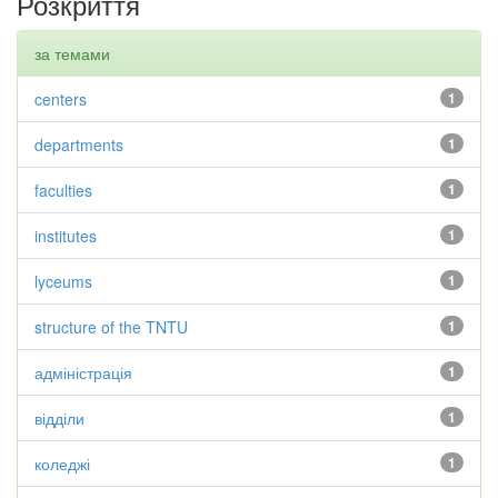
Розкриття
за темами
centers
1
departments
1
faculties
1
institutes
1
lyceums
1
structure of the TNTU
1
адміністрація
1
відділи
1
коледжі
1