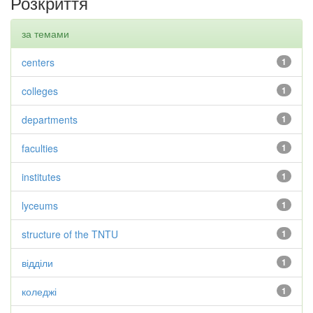
Розкриття
за темами
centers
1
colleges
1
departments
1
faculties
1
institutes
1
lyceums
1
structure of the TNTU
1
відділи
1
коледжі
1