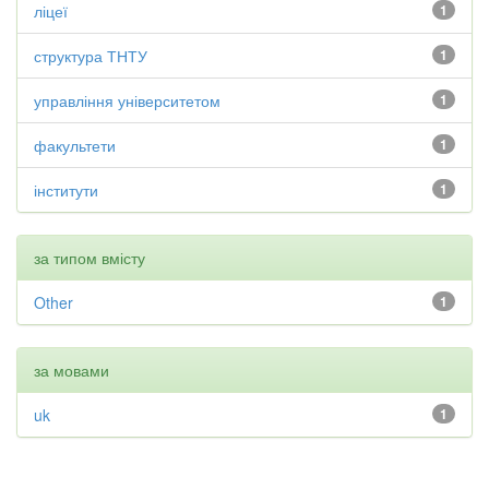
ліцеї
1
структура ТНТУ
1
управління університетом
1
факультети
1
інститути
1
за типом вмісту
Other
1
за мовами
uk
1