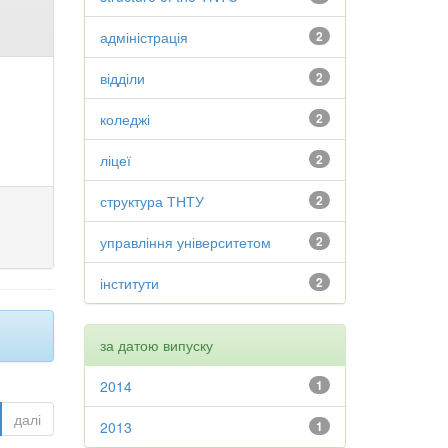
адміністрація
2
відділи
2
коледжі
2
ліцеї
2
структура ТНТУ
2
управління університетом
2
інститути
2
за датою випуску
2014
1
далі
2013
1