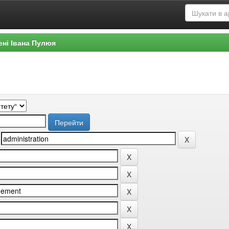
ені Івана Пулюя