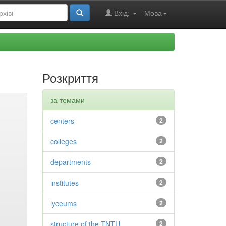
Вхід:
Мова
Розкриття
за темами
centers
2
colleges
2
departments
2
institutes
2
lyceums
2
structure of the TNTU
2