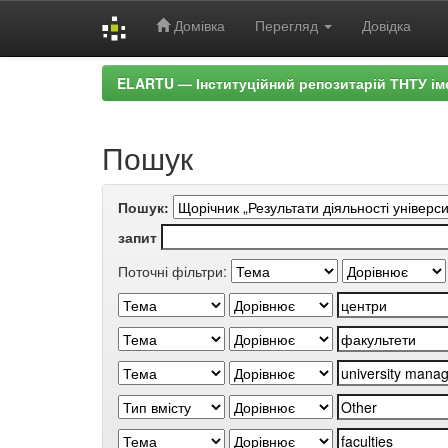
Домівка
Перегляд
Довідка
Skip
ELARTU — Інституційний репозитарій ТНТУ ім
navigation
Пошук
Пошук:
запит
Поточні фільтри: