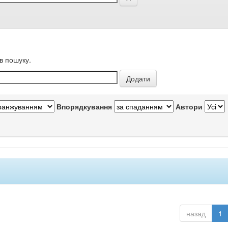
в пошуку.
Впорядкування
Автори
назад
1