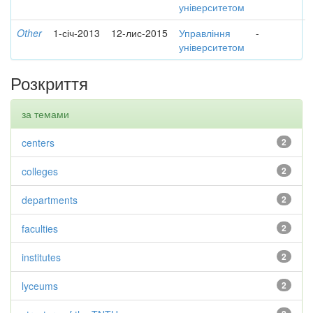
університетом
Other
1-січ-2013
12-лис-2015
Управління
-
університетом
Розкриття
за темами
centers
2
colleges
2
departments
2
faculties
2
institutes
2
lyceums
2