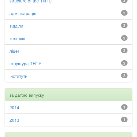
structure of the TNTU
2
адміністрація
2
відділи
2
коледжі
2
ліцеї
2
структура ТНТУ
2
інститути
2
за датою випуску
2014
1
2013
1