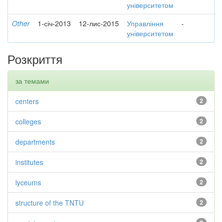
університетом
Other
1-січ-2013
12-лис-2015
Управління
-
університетом
Розкриття
за темами
centers
2
colleges
2
departments
2
institutes
2
lyceums
2
structure of the TNTU
2