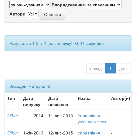
Впорядкування
Автори
Результати 1-2 зі 2 (час пошуку: 0.001 секунди).
назад
1
далі
Знайдені матеріали:
Тип
Дата
Дата
Назва
Автор(и)
випуску
внесення
Other
2014
11-лис-2015
Управління
-
університетом
Other
1-січ-2013
12-лис-2015
Управління
-