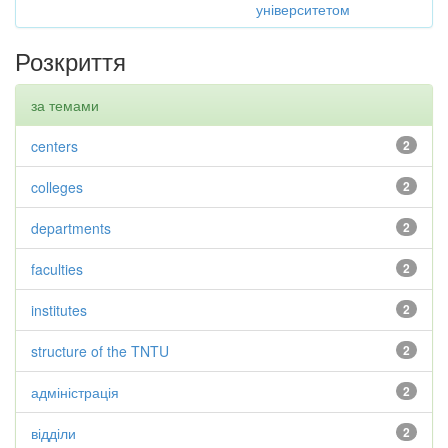
університетом
Розкриття
за темами
centers
2
colleges
2
departments
2
faculties
2
institutes
2
structure of the TNTU
2
адміністрація
2
відділи
2