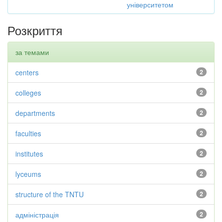
університетом
Розкриття
за темами
centers
2
colleges
2
departments
2
faculties
2
institutes
2
lyceums
2
structure of the TNTU
2
адміністрація
2