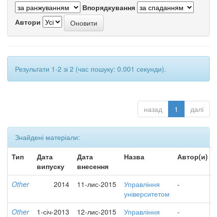
Впорядкування
Автори
Результати 1-2 зі 2 (час пошуку: 0.001 секунди).
назад
1
далі
Знайдені матеріали:
Тип
Дата
Дата
Назва
Автор(и)
випуску
внесення
Other
2014
11-лис-2015
Управління
-
університетом
Other
1-січ-2013
12-лис-2015
Управління
-