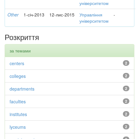
університетом
Other
1-січ-2013
12-лис-2015
Управління
-
університетом
Розкриття
за темами
centers
2
colleges
2
departments
2
faculties
2
institutes
2
lyceums
2