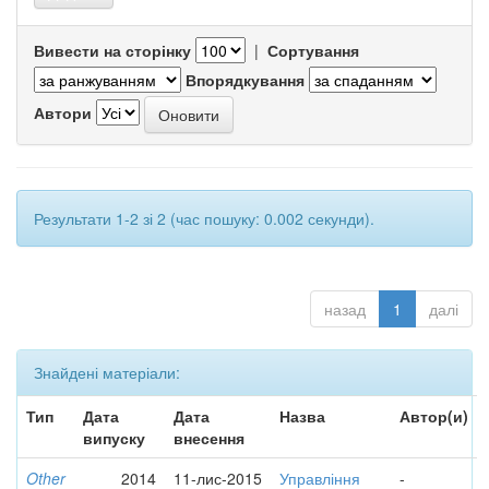
Вивести на сторінку
|
Сортування
Впорядкування
Автори
Результати 1-2 зі 2 (час пошуку: 0.002 секунди).
назад
1
далі
Знайдені матеріали:
Тип
Дата
Дата
Назва
Автор(и)
випуску
внесення
Other
2014
11-лис-2015
Управління
-