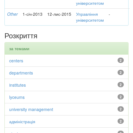
університетом
Other
1-січ-2013
12-лис-2015
Управління
-
університетом
Розкриття
за темами
centers
2
departments
2
institutes
2
lyceums
2
university management
2
адміністрація
2