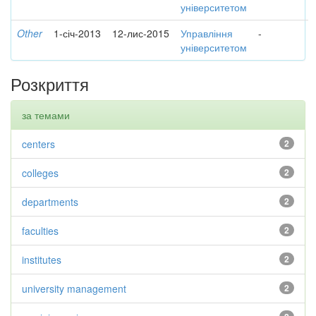
університетом
Other
1-січ-2013
12-лис-2015
Управління
-
університетом
Розкриття
за темами
centers
2
colleges
2
departments
2
faculties
2
institutes
2
university management
2