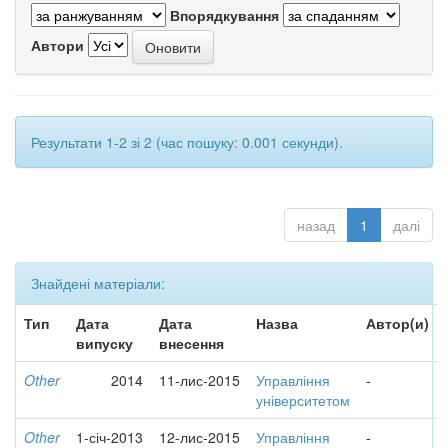
Впорядкування
Автори
Результати 1-2 зі 2 (час пошуку: 0.001 секунди).
назад
1
далі
Знайдені матеріали:
Тип
Дата
Дата
Назва
Автор(и)
випуску
внесення
Other
2014
11-лис-2015
Управління
-
університетом
Other
1-січ-2013
12-лис-2015
Управління
-