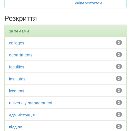
університетом
Розкриття
за темами
colleges
2
departments
2
faculties
2
institutes
2
lyceums
2
university management
2
адміністрація
2
відділи
2