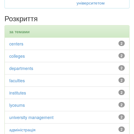
університетом
Розкриття
за темами
centers
2
colleges
2
departments
2
faculties
2
institutes
2
lyceums
2
university management
2
адміністрація
2