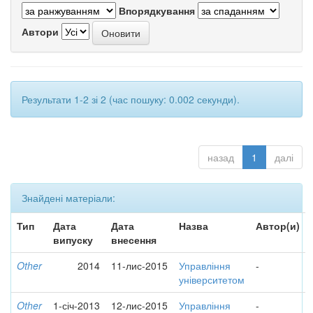
Впорядкування
Автори
Результати 1-2 зі 2 (час пошуку: 0.002 секунди).
назад
1
далі
Знайдені матеріали:
Тип
Дата
Дата
Назва
Автор(и)
випуску
внесення
Other
2014
11-лис-2015
Управління
-
університетом
Other
1-січ-2013
12-лис-2015
Управління
-