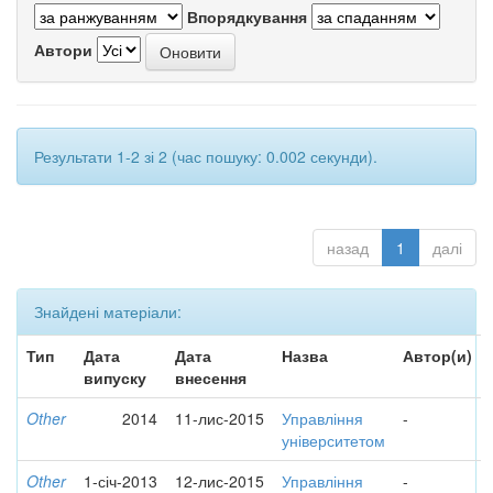
Впорядкування
Автори
Результати 1-2 зі 2 (час пошуку: 0.002 секунди).
назад
1
далі
Знайдені матеріали:
Тип
Дата
Дата
Назва
Автор(и)
випуску
внесення
Other
2014
11-лис-2015
Управління
-
університетом
Other
1-січ-2013
12-лис-2015
Управління
-