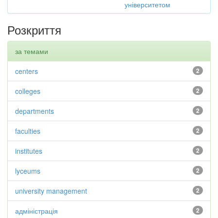
університетом
Розкриття
за темами
centers
2
colleges
2
departments
2
faculties
2
institutes
2
lyceums
2
university management
2
адміністрація
2