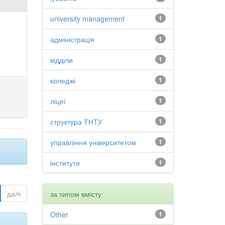
university management
1
адміністрація
1
відділи
1
коледжі
1
ліцеї
1
структура ТНТУ
1
управління університетом
1
інститути
1
далі
за типом вмісту
Other
1