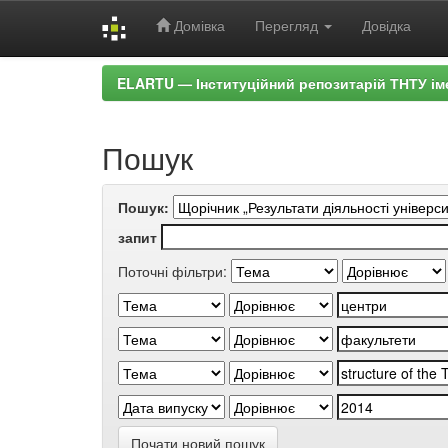
Домівка
Перегляд
Довідка
Skip
ELARTU — Інституційний репозитарій ТНТУ ім
navigation
Пошук
Пошук:
запит
Поточні фільтри:
Почати новий пошук