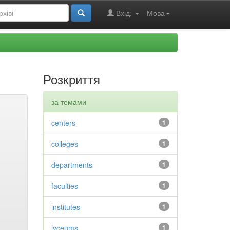
Вхід:
Мова
Розкриття
за темами
centers
1
colleges
1
departments
1
faculties
1
institutes
1
lyceums
1