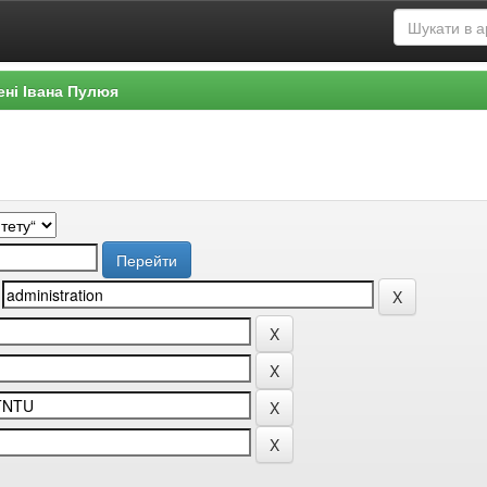
ені Івана Пулюя