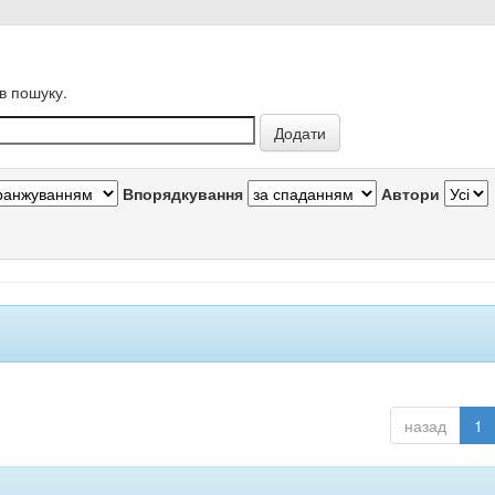
в пошуку.
Впорядкування
Автори
назад
1