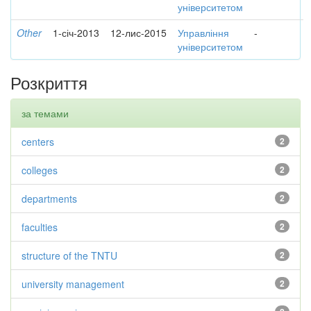
університетом
Other
1-січ-2013
12-лис-2015
Управління
-
університетом
Розкриття
за темами
centers
2
colleges
2
departments
2
faculties
2
structure of the TNTU
2
university management
2