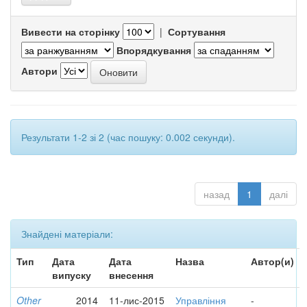
Вивести на сторінку
|
Сортування
Впорядкування
Автори
Результати 1-2 зі 2 (час пошуку: 0.002 секунди).
назад
1
далі
Знайдені матеріали:
Тип
Дата
Дата
Назва
Автор(и)
випуску
внесення
Other
2014
11-лис-2015
Управління
-