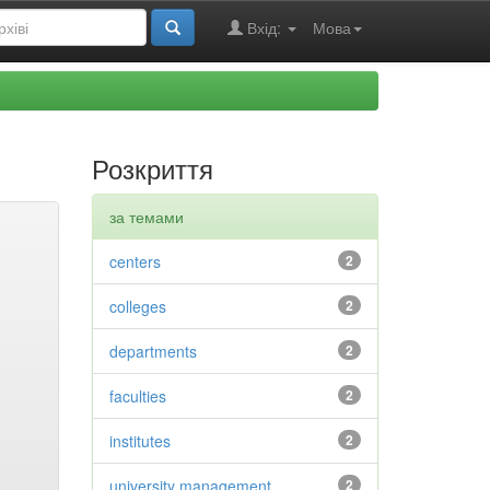
Вхід:
Мова
Розкриття
за темами
centers
2
colleges
2
departments
2
faculties
2
institutes
2
university management
2