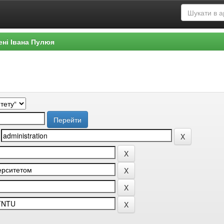
ені Івана Пулюя