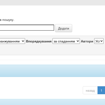
в пошуку.
Впорядкування
Автори
назад
1