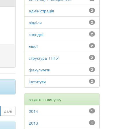
адміністрація
2
відділи
2
коледжі
2
ліцеї
2
структура ТНТУ
2
факультети
2
інститути
2
за датою випуску
далі
2014
1
2013
1