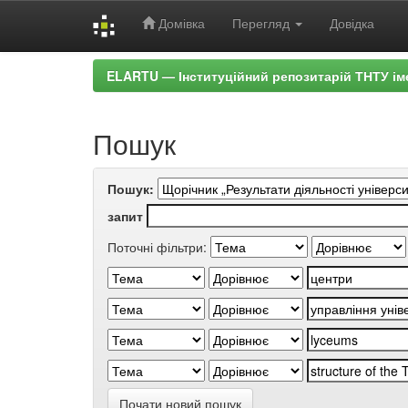
Домівка
Перегляд
Довідка
Skip
ELARTU — Інституційний репозитарій ТНТУ ім
navigation
Пошук
Пошук:
запит
Поточні фільтри:
Почати новий пошук