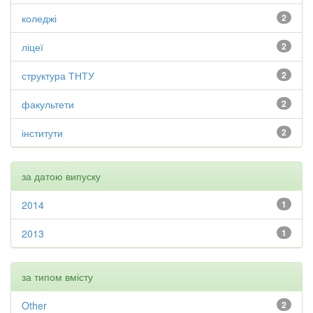
коледжі
2
ліцеї
2
структура ТНТУ
2
факультети
2
інститути
2
за датою випуску
2014
1
2013
1
за типом вмісту
Other
2