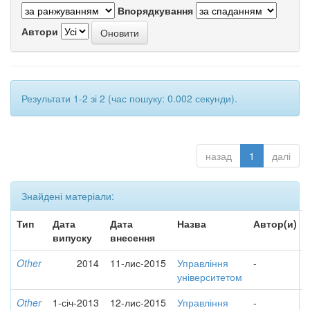
Впорядкування
Автори
Результати 1-2 зі 2 (час пошуку: 0.002 секунди).
назад
1
далі
Знайдені матеріали:
Тип
Дата
Дата
Назва
Автор(и)
випуску
внесення
Other
2014
11-лис-2015
Управління
-
університетом
Other
1-січ-2013
12-лис-2015
Управління
-