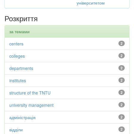
університетом
Розкриття
за темами
centers
2
colleges
2
departments
2
institutes
2
structure of the TNTU
2
university management
2
адміністрація
2
відділи
2