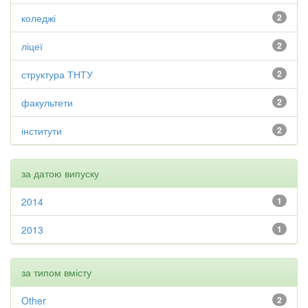
коледжі
2
ліцеї
2
структура ТНТУ
2
факультети
2
інститути
2
за датою випуску
2014
1
2013
1
за типом вмісту
Other
2