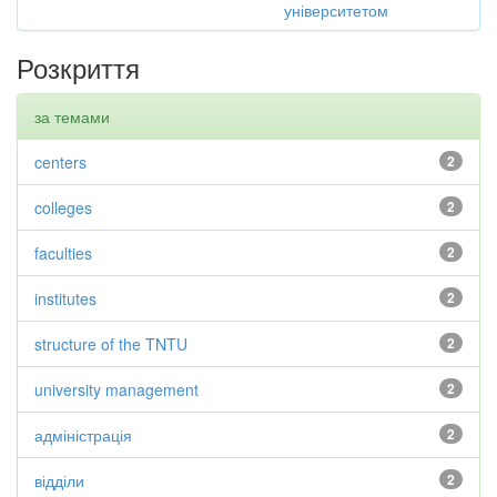
університетом
Розкриття
за темами
centers
2
colleges
2
faculties
2
institutes
2
structure of the TNTU
2
university management
2
адміністрація
2
відділи
2