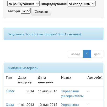
Впорядкування
Автори
Результати 1-2 зі 2 (час пошуку: 0.001 секунди).
назад
1
далі
Знайдені матеріали:
Тип
Дата
Дата
Назва
Автор(и)
випуску
внесення
Other
2014
11-лис-2015
Управління
-
університетом
Other
1-січ-2013
12-лис-2015
Управління
-