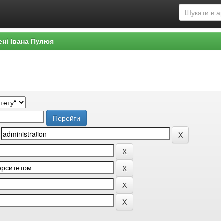
ені Івана Пулюя