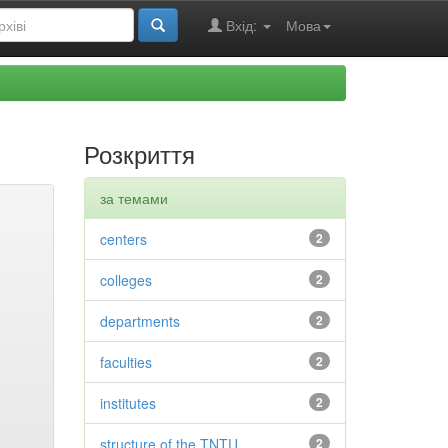
Вхід:
Мова
Розкриття
за темами
centers
2
colleges
2
departments
2
faculties
2
institutes
2
structure of the TNTU
2