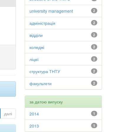
university management
2
адміністрація
2
відділи
2
коледжі
2
ліцеї
2
структура ТНТУ
2
факультети
2
за датою випуску
далі
2014
1
2013
1