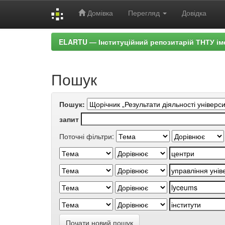
Домівка
Перегляд
Довідка
Skip
ELARTU — Інституційний репозитарій ТНТУ ім
navigation
Пошук
Пошук:
запит
Поточні фільтри:
Почати новий пошук