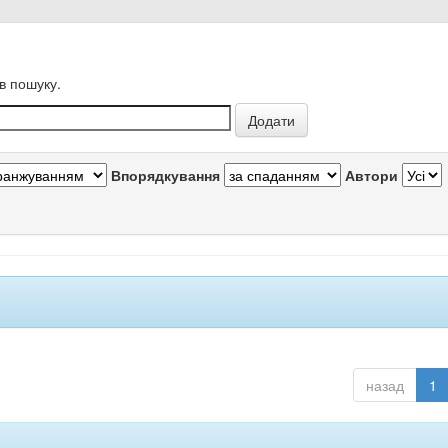
в пошуку.
Впорядкування
Автори
назад
1