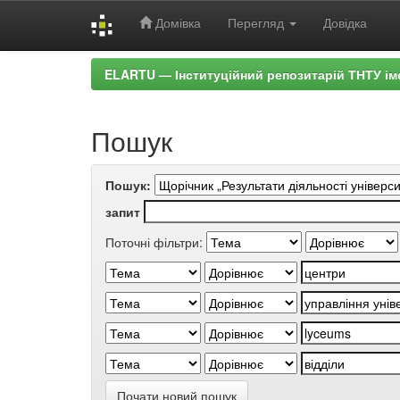
Домівка
Перегляд
Довідка
Skip
ELARTU — Інституційний репозитарій ТНТУ ім
navigation
Пошук
Пошук:
запит
Поточні фільтри:
Почати новий пошук