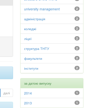
university management
2
адміністрація
2
коледжі
2
ліцеї
2
структура ТНТУ
2
факультети
2
інститути
2
за датою випуску
далі
2014
1
2013
1