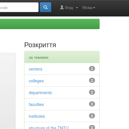
Вхід:
Мова
Розкриття
за темами
centers
2
colleges
2
departments
2
faculties
2
institutes
2
structure of the TNTU
2