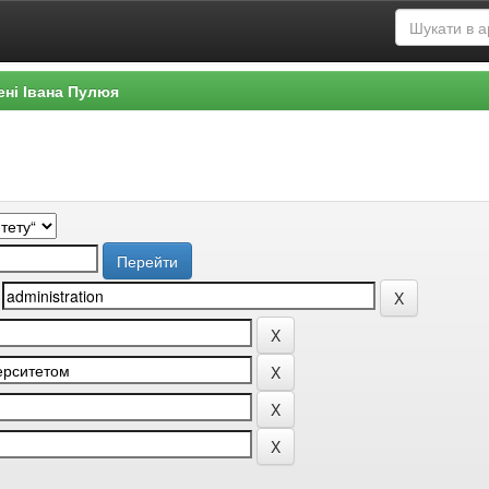
ені Івана Пулюя