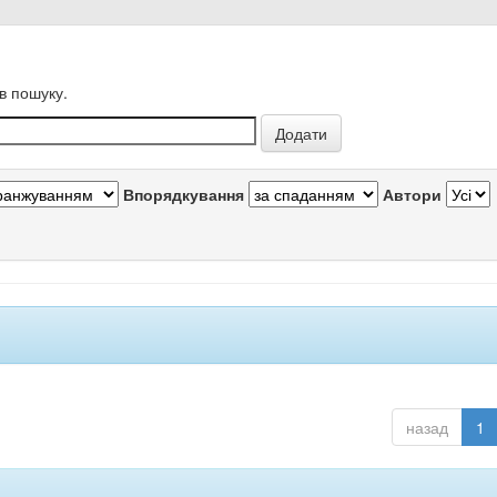
в пошуку.
Впорядкування
Автори
назад
1