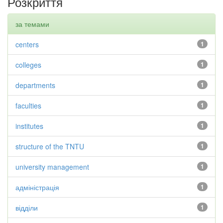
Розкриття
за темами
centers
1
colleges
1
departments
1
faculties
1
institutes
1
structure of the TNTU
1
university management
1
адміністрація
1
відділи
1