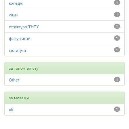
коледжі
1
ліцеї
1
структура ТНТУ
1
факультети
1
інститути
1
за типом вмісту
Other
1
за мовами
uk
1