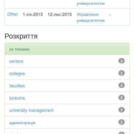
університетом
Other
1-січ-2013
12-лис-2015
Управління
-
університетом
Розкриття
за темами
centers
2
colleges
2
faculties
2
lyceums
2
university management
2
адміністрація
2