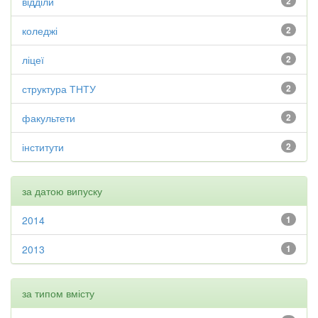
відділи
2
коледжі
2
ліцеї
2
структура ТНТУ
2
факультети
2
інститути
2
за датою випуску
2014
1
2013
1
за типом вмісту