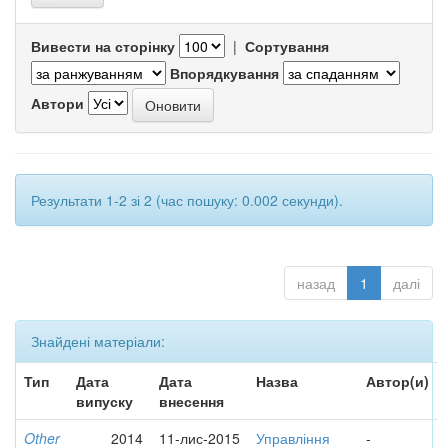
Вивести на сторінку
|
Сортування
Впорядкування
Автори
Результати 1-2 зі 2 (час пошуку: 0.002 секунди).
назад
1
далі
Знайдені матеріали:
Тип
Дата
Дата
Назва
Автор(и)
випуску
внесення
Other
2014
11-лис-2015
Управління
-