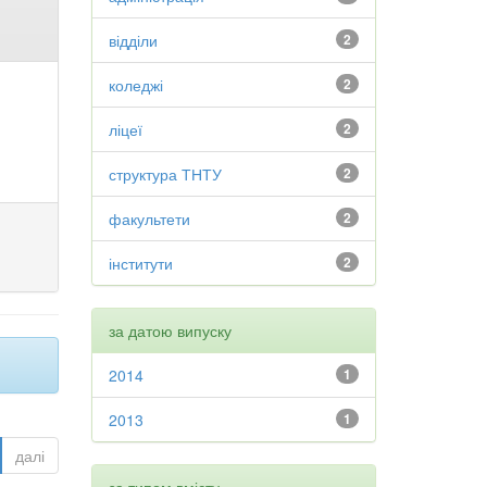
відділи
2
коледжі
2
ліцеї
2
структура ТНТУ
2
факультети
2
інститути
2
за датою випуску
2014
1
2013
1
далі