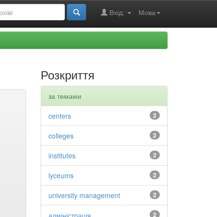
Вхід:
Мова
Розкриття
за темами
centers
2
colleges
2
institutes
2
lyceums
2
university management
2
адміністрація
2