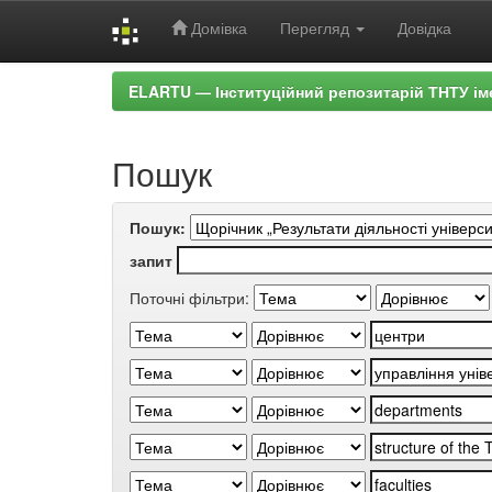
Домівка
Перегляд
Довідка
Skip
ELARTU — Інституційний репозитарій ТНТУ ім
navigation
Пошук
Пошук:
запит
Поточні фільтри: