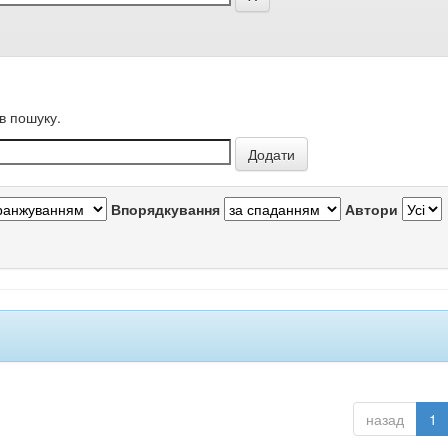
в пошуку.
Впорядкування
Автори
назад
1