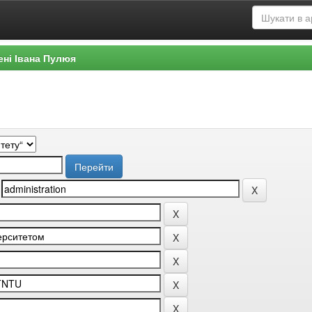
ені Івана Пулюя