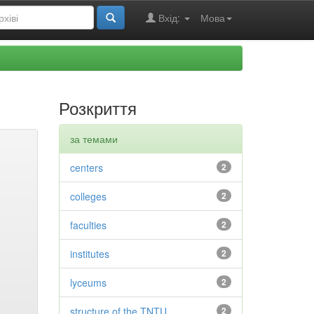
Вхід:
Мова
Розкриття
за темами
centers
2
colleges
2
faculties
2
institutes
2
lyceums
2
structure of the TNTU
2