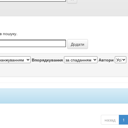
в пошуку.
Впорядкування
Автори
назад
1