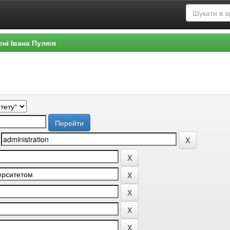
ені Івана Пулюя