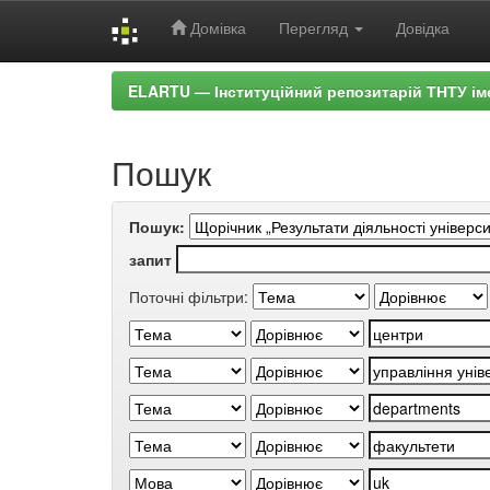
Домівка
Перегляд
Довідка
Skip
ELARTU — Інституційний репозитарій ТНТУ ім
navigation
Пошук
Пошук:
запит
Поточні фільтри: