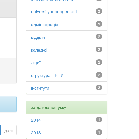
university management
2
адміністрація
2
відділи
2
коледжі
2
ліцеї
2
структура ТНТУ
2
інститути
2
за датою випуску
2014
1
далі
2013
1