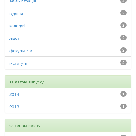
адміністрація
2
відділи
2
коледжі
2
ліцеї
2
факультети
2
інститути
2
за датою випуску
2014
1
2013
1
за типом вмісту