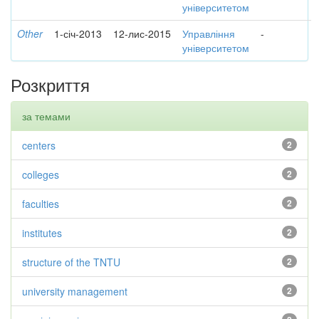
університетом
Other
1-січ-2013
12-лис-2015
Управління
-
університетом
Розкриття
за темами
centers
2
colleges
2
faculties
2
institutes
2
structure of the TNTU
2
university management
2