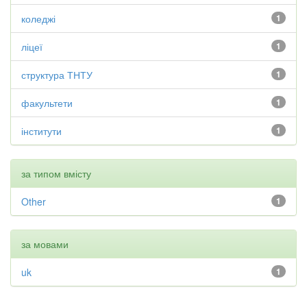
коледжі
1
ліцеї
1
структура ТНТУ
1
факультети
1
інститути
1
за типом вмісту
Other
1
за мовами
uk
1