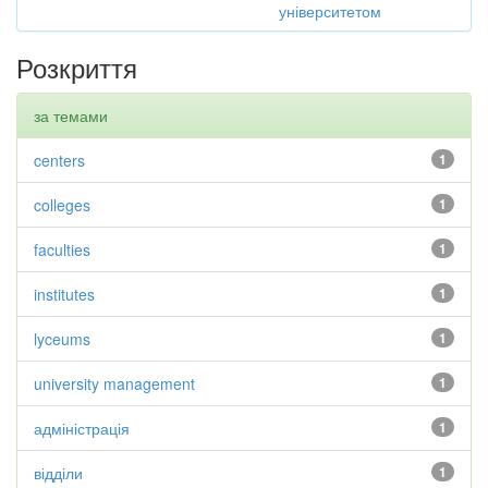
університетом
Розкриття
за темами
centers
1
colleges
1
faculties
1
institutes
1
lyceums
1
university management
1
адміністрація
1
відділи
1