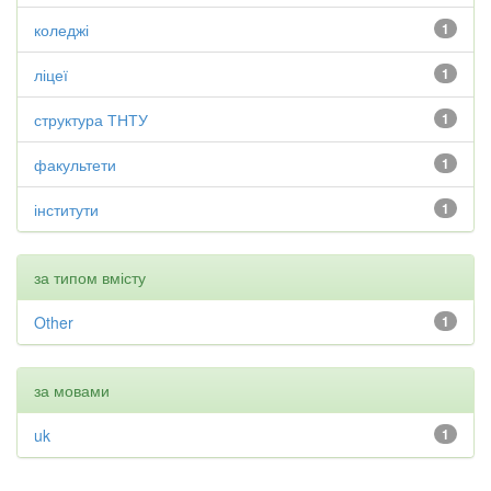
коледжі
1
ліцеї
1
структура ТНТУ
1
факультети
1
інститути
1
за типом вмісту
Other
1
за мовами
uk
1