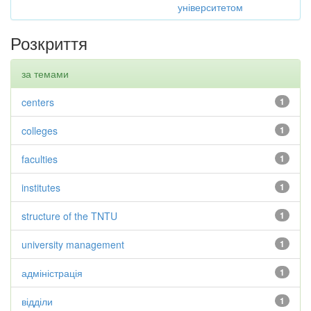
університетом
Розкриття
за темами
centers
1
colleges
1
faculties
1
institutes
1
structure of the TNTU
1
university management
1
адміністрація
1
відділи
1