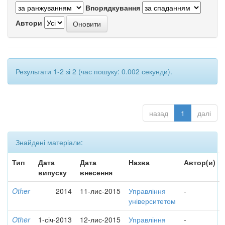
Впорядкування
Автори
Результати 1-2 зі 2 (час пошуку: 0.002 секунди).
назад
1
далі
Знайдені матеріали:
Тип
Дата
Дата
Назва
Автор(и)
випуску
внесення
Other
2014
11-лис-2015
Управління
-
університетом
Other
1-січ-2013
12-лис-2015
Управління
-