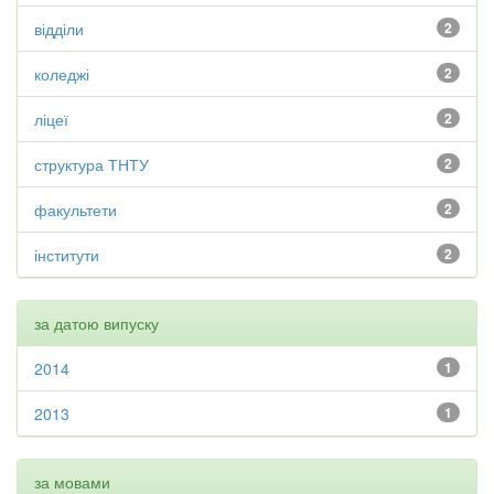
відділи
2
коледжі
2
ліцеї
2
структура ТНТУ
2
факультети
2
інститути
2
за датою випуску
2014
1
2013
1
за мовами