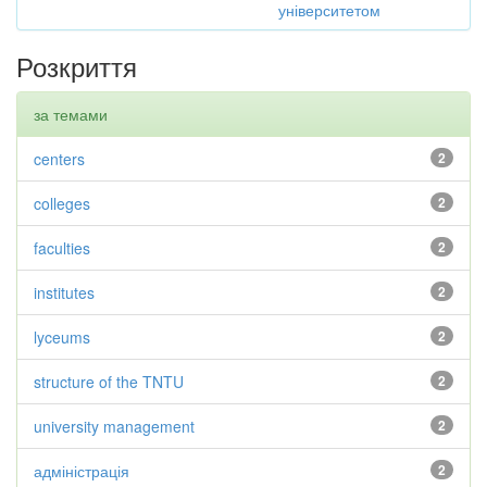
університетом
Розкриття
за темами
centers
2
colleges
2
faculties
2
institutes
2
lyceums
2
structure of the TNTU
2
university management
2
адміністрація
2