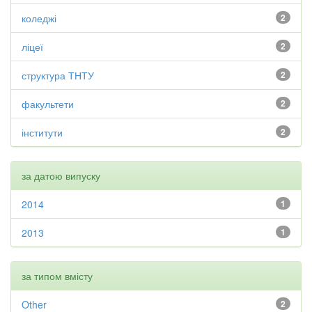
коледжі
2
ліцеї
2
структура ТНТУ
2
факультети
2
інститути
2
за датою випуску
2014
1
2013
1
за типом вмісту
Other
2