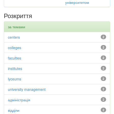
університетом
Розкриття
за темами
centers
2
colleges
2
faculties
2
institutes
2
lyceums
2
university management
2
адміністрація
2
відділи
2