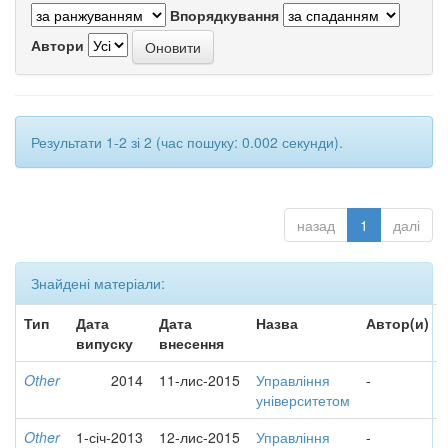
Впорядкування
Автори
Результати 1-2 зі 2 (час пошуку: 0.002 секунди).
назад
1
далі
Знайдені матеріали:
Тип
Дата
Дата
Назва
Автор(и)
випуску
внесення
Other
2014
11-лис-2015
Управління
-
університетом
Other
1-січ-2013
12-лис-2015
Управління
-