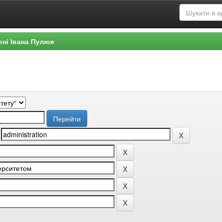
ені Івана Пулюя