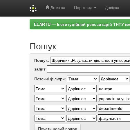
Домівка
Перегляд
Довідка
Skip
ELARTU — Інституційний репозитарій ТНТУ ім
navigation
Пошук
Пошук:
запит
Поточні фільтри:
Почати новий пошук