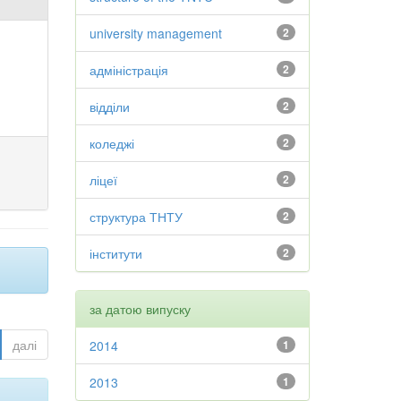
university management
2
адміністрація
2
відділи
2
коледжі
2
ліцеї
2
структура ТНТУ
2
інститути
2
за датою випуску
далі
2014
1
2013
1