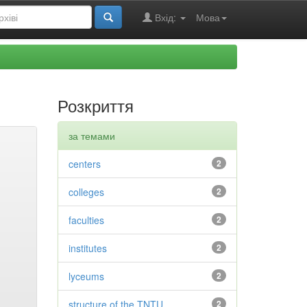
Вхід:
Мова
Розкриття
за темами
centers
2
colleges
2
faculties
2
institutes
2
lyceums
2
structure of the TNTU
2