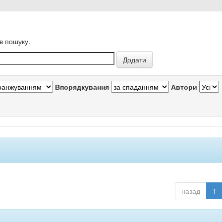
в пошуку.
Впорядкування
Автори
назад
1