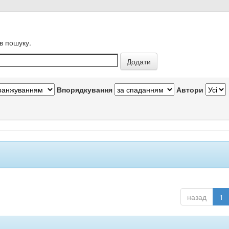
в пошуку.
Впорядкування
Автори
назад
1