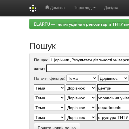
Домівка
Перегляд
Довідка
Skip
ELARTU — Інституційний репозитарій ТНТУ ім
navigation
Пошук
Пошук:
запит
Поточні фільтри:
Почати новий пошук