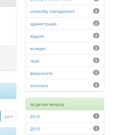
university management
2
адміністрація
2
відділи
2
коледжі
2
ліцеї
2
факультети
2
інститути
2
за датою випуску
далі
2014
1
2013
1