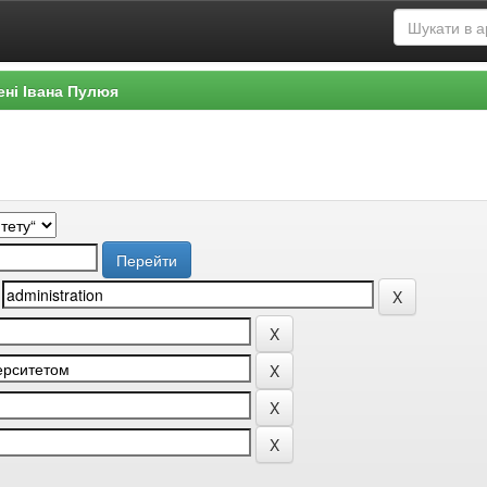
ені Івана Пулюя