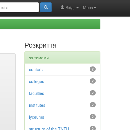
Вхід:
Мова
Розкриття
за темами
centers
2
colleges
2
faculties
2
institutes
2
lyceums
2
structure of the TNTU
2