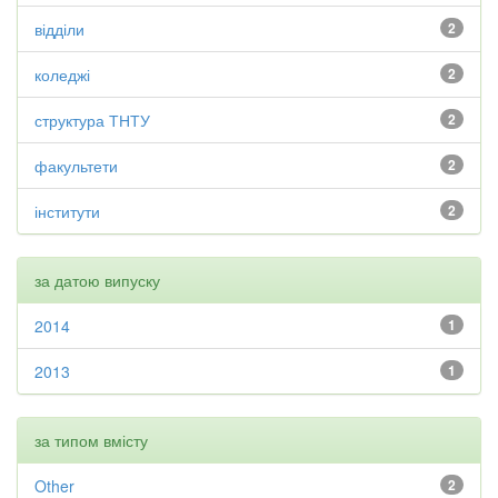
відділи
2
коледжі
2
структура ТНТУ
2
факультети
2
інститути
2
за датою випуску
2014
1
2013
1
за типом вмісту
Other
2