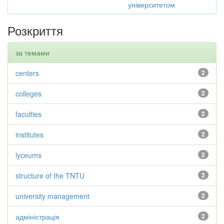
університетом
Розкриття
за темами
centers
2
colleges
2
faculties
2
institutes
2
lyceums
2
structure of the TNTU
2
university management
2
адміністрація
2