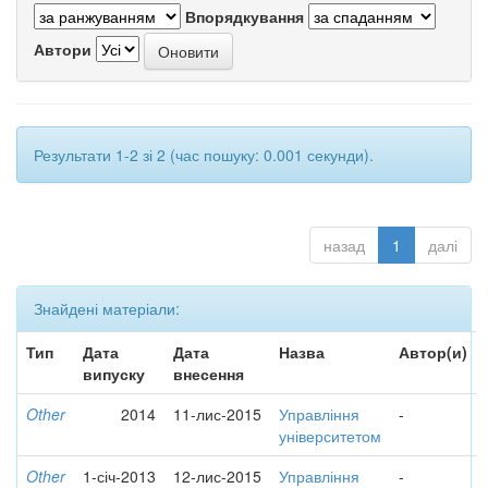
Впорядкування
Автори
Результати 1-2 зі 2 (час пошуку: 0.001 секунди).
назад
1
далі
Знайдені матеріали:
Тип
Дата
Дата
Назва
Автор(и)
випуску
внесення
Other
2014
11-лис-2015
Управління
-
університетом
Other
1-січ-2013
12-лис-2015
Управління
-