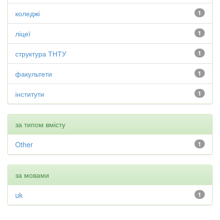
коледжі
1
ліцеї
1
структура ТНТУ
1
факультети
1
інститути
1
за типом вмісту
Other
1
за мовами
uk
1