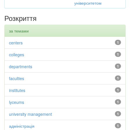
університетом
Розкриття
за темами
centers
1
colleges
1
departments
1
faculties
1
institutes
1
lyceums
1
university management
1
адміністрація
1